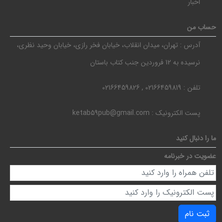
اخبار
حساب من
آدرس :
تهران، میدان انقلاب، خیابان فخر رازی، خیابان وحید نظری،
نرسیده به 12 فروردین جنب کتاب باستان
تلفن :
02166459819 , 02166459826
پست الکترونیک :
ketab59pub@gmail.com
ما را دنبال کنید
عضویت در خبرنامه
ثبت نام