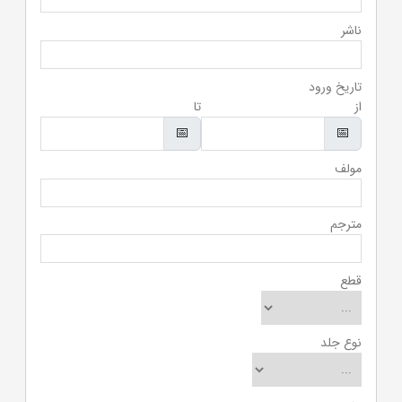
ناشر
تاریخ ورود
از
تا
📅
📅
مولف
مترجم
قطع
نوع جلد