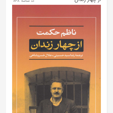
کد شناسه :
848