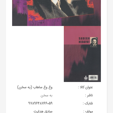
عنوان کالا :
وغ وغ ساهاب (به سخن)
ناشر :
به سخن
شابک :
9789648766059
مولف :
صادق هدایت