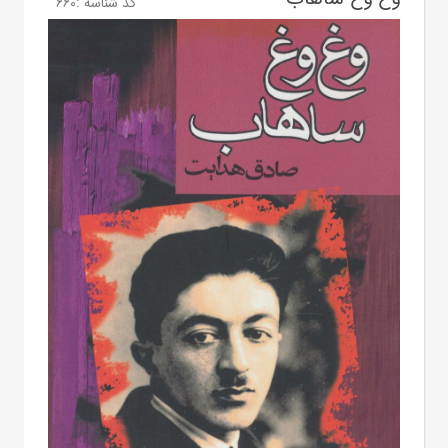
کد شناسه :
660