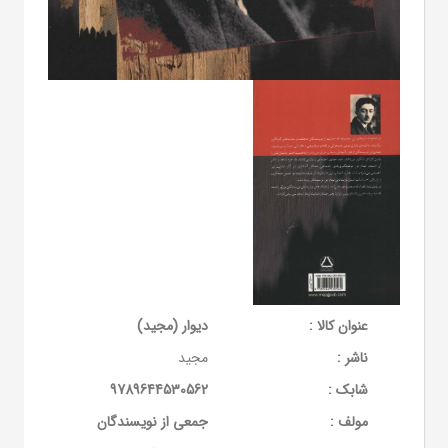
عنوان کالا :
دیوار (مجید)
ناشر :
مجید
شابک :
9789644530562
مولف :
جمعی از نویسندگان