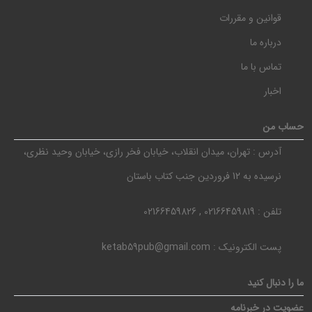
قوانین و مقررات
درباره ما
تماس با ما
اخبار
حساب من
آدرس :
تهران، میدان انقلاب، خیابان فخر رازی، خیابان وحید نظری،
نرسیده به 12 فروردین جنب کتاب باستان
تلفن :
02166459819 , 02166459826
پست الکترونیک :
ketab59pub@gmail.com
ما را دنبال کنید
عضویت در خبرنامه