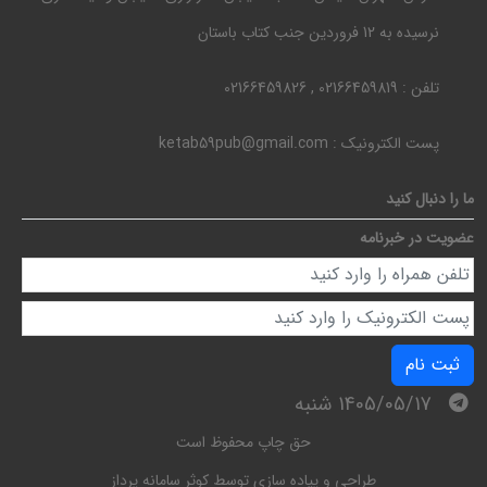
نرسیده به 12 فروردین جنب کتاب باستان
تلفن :
02166459819 , 02166459826
پست الکترونیک :
ketab59pub@gmail.com
ما را دنبال کنید
عضویت در خبرنامه
ثبت نام
1405/05/17 شنبه
حق چاپ محفوظ است
طراحی و پیاده سازی توسط
کوثر سامانه پرداز