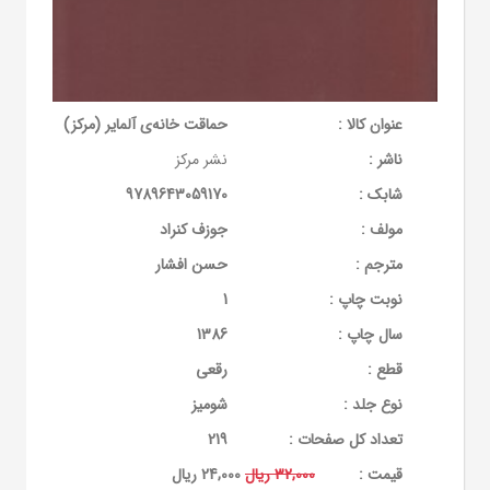
عنوان کالا :
حماقت‌ خانه‌ی آلمایر (مرکز)
ناشر :
نشر مرکز
شابک :
9789643059170
مولف :
جوزف کنراد
مترجم :
حسن افشار
نوبت چاپ :
1
سال چاپ :
1386
قطع :
رقعی
نوع جلد :
شومیز
تعداد کل صفحات :
219
قيمت :
32,000 ریال
24,000 ریال