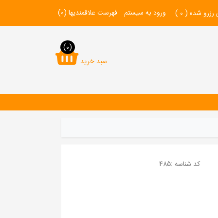
ورود به سیستم
فهرست علاقمندیها
(0)
 رزرو شده (
0
)
(0)
سبد خرید
کد شناسه :
485