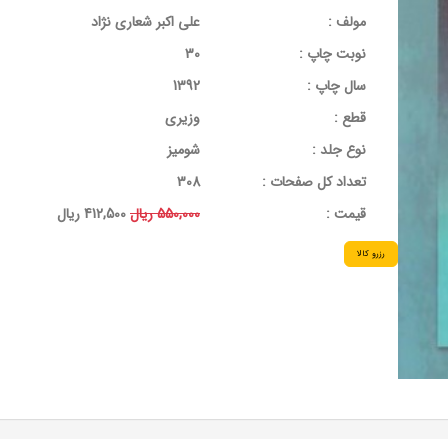
مولف :
علی اکبر شعاری نژاد
نوبت چاپ :
30
سال چاپ :
1392
قطع :
وزیری
نوع جلد :
شومیز
تعداد کل صفحات :
308
قيمت :
550,000 ریال
412,500 ریال
رزرو کالا