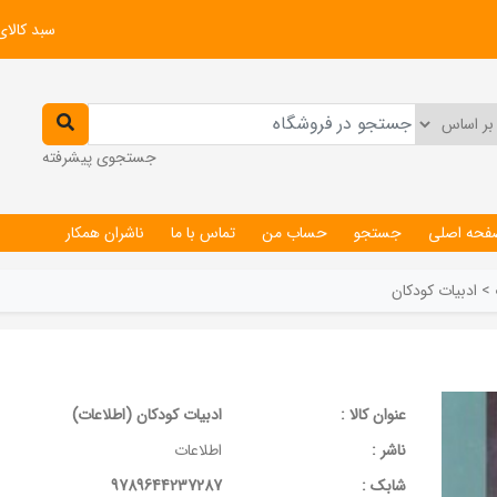
سبد کالای
جستجوی پیشرفته
فحه اصلی
جستجو
حساب من
تماس با ما
ناشران همکار
>
ادبیات کودکان
عنوان کالا :
ادبیات کودکان (اطلاعات)
ناشر :
اطلاعات
شابک :
9789644237287