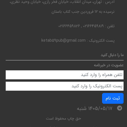
آدرس :
تهران، میدان انقلاب، خیابان فخر رازی، خیابان وحید نظری،
نرسیده به 12 فروردین جنب کتاب باستان
تلفن :
02166459819 , 02166459826
پست الکترونیک :
ketab59pub@gmail.com
ما را دنبال کنید
عضویت در خبرنامه
ثبت نام
1405/05/17 شنبه
حق چاپ محفوظ است