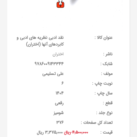
عنوان کالا :
نقد ادبی نظریه های ادبی و
کابردهای آنها (اختران)
ناشر :
اختران
شابک :
9786009143344
مولف :
علی تسلیمی
نوبت چاپ :
6
سال چاپ :
1404
قطع :
رقعی
نوع جلد :
شومیز
تعداد کل صفحات :
376
قيمت :
4,500,000 ریال
3,375,000 ریال