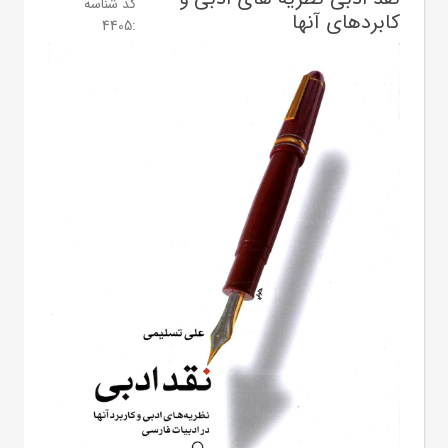
کد شناسه
کابردهای آنها
4405
: