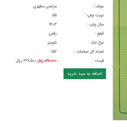
مولف :
مرتضی مطهری
نوبت چاپ :
55
سال چاپ :
1403
قطع :
رقعی
نوع جلد :
شومیز
تعداد کل صفحات :
152
قيمت :
890,000 ریال
667,500 ریال