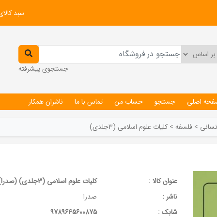
سبد کالای
جستجوی پیشرفته
فحه اصلی
جستجو
حساب من
تماس با ما
ناشران همکار
نسانی
>
فلسفه
>
کلیات علوم اسلامی (3جلدی)
عنوان کالا :
کلیات علوم اسلامی (3جلدی) (صدرا)
ناشر :
صدرا
شابک :
9789645600875