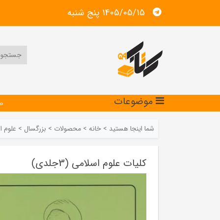
1405/05/15 پنج شنبه
موضوعات
ص
شما اینجا هستید
>
خانه
>
محصولات
>
بزرگسال
>
علوم ا
کلیات علوم اسلامی (3جلدی)