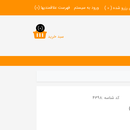
ورود به سیستم
فهرست علاقمندیها
(0)
 رزرو شده (
0
)
(0)
سبد خرید
کد شناسه :
4398