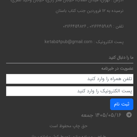
آدرس :
تهران، میدان انقلاب، خیابان فخر رازی، خیابان وحید نظری،
نرسیده به 12 فروردین جنب کتاب باستان
تلفن :
02166459819 , 02166459826
پست الکترونیک :
ketab59pub@gmail.com
ما را دنبال کنید
عضویت در خبرنامه
ثبت نام
1405/05/16 جمعه
حق چاپ محفوظ است
طراحی و پیاده سازی توسط
کوثر سامانه پرداز