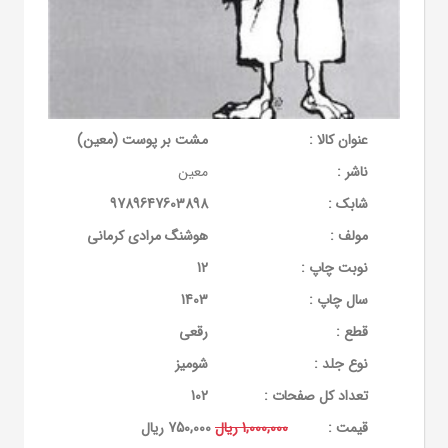
عنوان کالا :
مشت بر پوست (معین)
ناشر :
معین
شابک :
9789647603898
مولف :
هوشنگ مرادی کرمانی
نوبت چاپ :
12
سال چاپ :
1403
قطع :
رقعی
نوع جلد :
شومیز
تعداد کل صفحات :
102
قيمت :
1,000,000 ریال
750,000 ریال