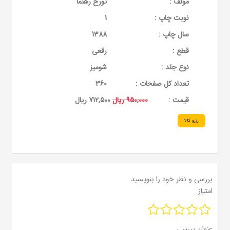
مولف :
تورح رهنما
نوبت چاپ :
1
سال چاپ :
1388
قطع :
رقعی
نوع جلد :
شومیز
تعداد کل صفحات :
360
قيمت :
950,000 ریال
712,500 ریال
رزرو کالا
بررسی و نظر خود را بنویسید
امتیاز
عنوان بررسی