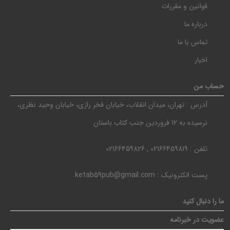
قوانین و مقررات
درباره ما
تماس با ما
اخبار
حساب من
آدرس :
تهران، میدان انقلاب، خیابان فخر رازی، خیابان وحید نظری،
نرسیده به 12 فروردین جنب کتاب باستان
تلفن :
02166459819 , 02166459826
پست الکترونیک :
ketab59pub@gmail.com
ما را دنبال کنید
عضویت در خبرنامه