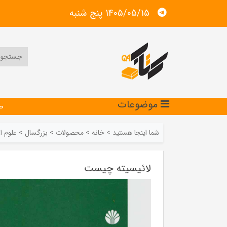
1405/05/15 پنج شنبه
موضوعات
ص
شما اینجا هستید
>
خانه
>
محصولات
>
بزرگسال
>
علوم ا
لائیسیته چیست