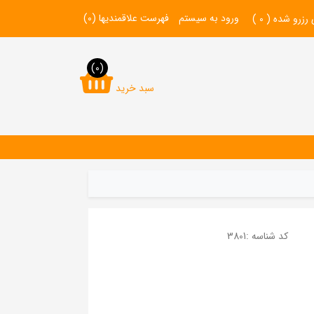
ورود به سیستم
فهرست علاقمندیها
(0)
 رزرو شده (
0
)
(0)
سبد خرید
کد شناسه :
3801