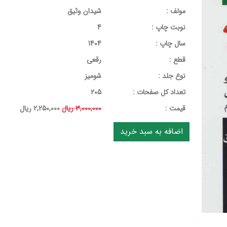
مولف :
شیدان وثیق
نوبت چاپ :
4
سال چاپ :
1404
قطع :
رقعی
نوع جلد :
شومیز
تعداد کل صفحات :
205
قيمت :
3,000,000 ریال
2,250,000 ریال