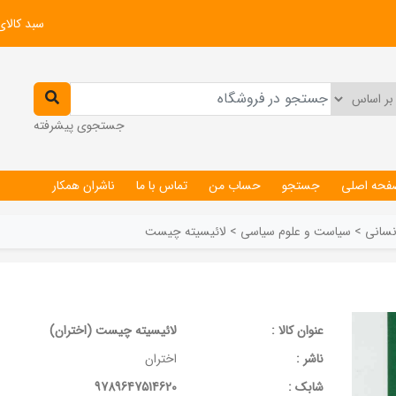
سبد کالای
جستجوی پیشرفته
فحه اصلی
جستجو
حساب من
تماس با ما
ناشران همکار
نسانی
>
سیاست و علوم سیاسی
>
لائیسیته چیست
عنوان کالا :
لائیسیته چیست (اختران)
ناشر :
اختران
شابک :
9789647514620