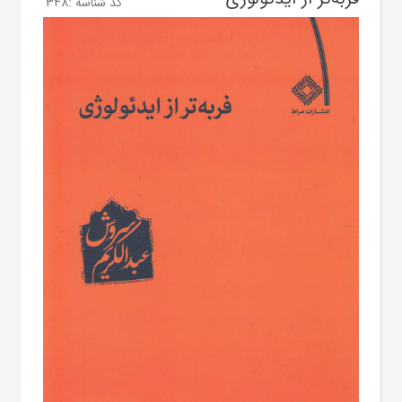
کد شناسه :
348