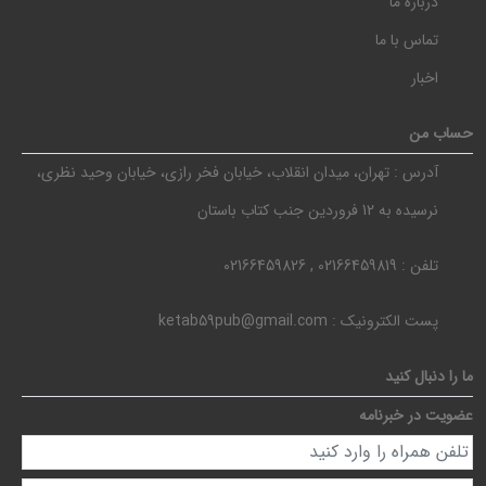
درباره ما
تماس با ما
اخبار
حساب من
آدرس :
تهران، میدان انقلاب، خیابان فخر رازی، خیابان وحید نظری،
نرسیده به 12 فروردین جنب کتاب باستان
تلفن :
02166459819 , 02166459826
پست الکترونیک :
ketab59pub@gmail.com
ما را دنبال کنید
عضویت در خبرنامه