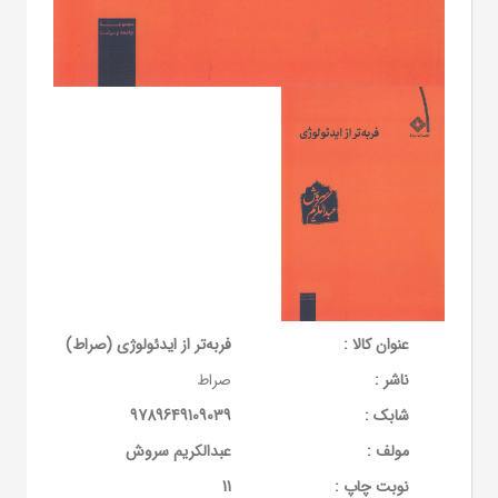
عنوان کالا :
فربه‌تر از ایدئولوژی (صراط)
ناشر :
صراط
شابک :
9789649109039
مولف :
عبدالکریم سروش
نوبت چاپ :
11