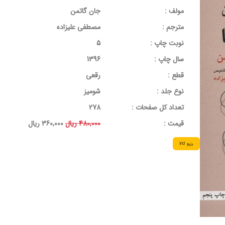
مولف :
جان گاتمن
مترجم :
مصطفی علیزاده
نوبت چاپ :
5
سال چاپ :
1396
قطع :
رقعی
نوع جلد :
شومیز
تعداد کل صفحات :
278
قيمت :
480,000 ریال
360,000 ریال
رزرو کالا