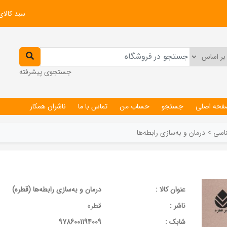
سبد کالای
جستجوی پیشرفته
فحه اصلی
جستجو
حساب من
تماس با ما
ناشران همکار
ناسی
>
درمان و به‌سازی رابطه‌ها
عنوان کالا :
درمان و به‌سازی رابطه‌ها (قطره)
ناشر :
قطره
شابک :
9786001194009