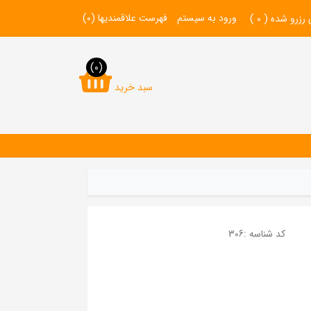
ورود به سیستم
فهرست علاقمندیها
(0)
 رزرو شده (
0
)
(0)
سبد خرید
کد شناسه :
306