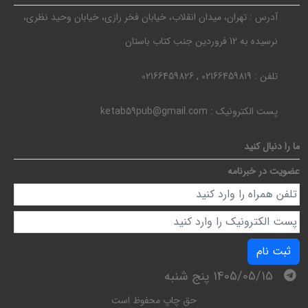
آدرس :
تهران، میدان انقلاب، خیابان فخر رازی، خیابان وحید نظری،
نرسیده به 12 فروردین جنب کتاب باستان
تلفن :
02166459819 , 02166459826
پست الکترونیک :
ketab59pub@gmail.com
ما را دنبال کنید
عضویت در خبرنامه
ثبت نام
1405/05/15 پنج شنبه
حق چاپ محفوظ است