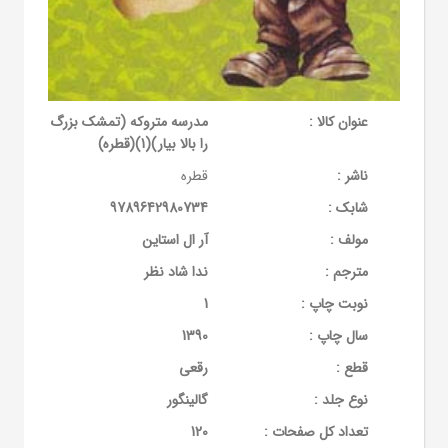
عنوان کالا :
مدرسه متروکه (تمشک بزرگ
را بالا بیار)(1)(قطره)
ناشر :
قطره
شابک :
9789642980734
مولف :
آر ال استاین
مترجم :
ندا شاد نظر
نوبت چاپ :
1
سال چاپ :
1390
قطع :
رقعی
نوع جلد :
گالینگور
تعداد کل صفحات :
120