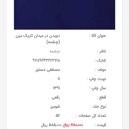
عنوان کالا :
دویدن در میدان تاریک مین
(چشمه)
ناشر :
چشمه
شابک :
9789643622718
مولف :
مصطفی مستور
نوبت چاپ :
11
سال چاپ :
1391
قطع :
رقعی
نوع جلد :
شومیز
تعداد کل صفحات :
56
قيمت :
780,000 ریال
585,000 ریال