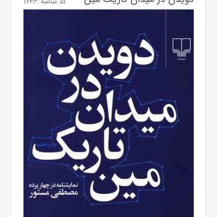
کد شناسه :
1746