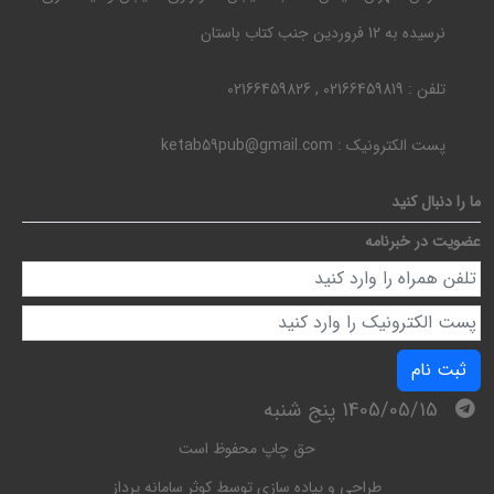
نرسیده به 12 فروردین جنب کتاب باستان
تلفن :
02166459819 , 02166459826
پست الکترونیک :
ketab59pub@gmail.com
ما را دنبال کنید
عضویت در خبرنامه
ثبت نام
1405/05/15 پنج شنبه
حق چاپ محفوظ است
طراحی و پیاده سازی توسط
کوثر سامانه پرداز