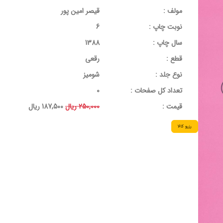
مولف :
قیصر امین پور
نوبت چاپ :
6
سال چاپ :
1388
قطع :
رقعی
نوع جلد :
شومیز
تعداد کل صفحات :
0
قيمت :
250,000 ریال
187,500 ریال
رزرو کالا