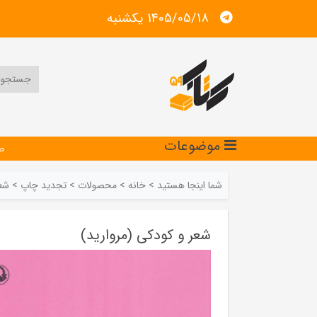
1405/05/18 يكشنبه
موضوعات
ص
شما اینجا هستید
>
خانه
>
محصولات
>
تجدید چاپ
>
شعر
شعر و کودکی (مروارید)