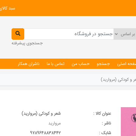
سبد کالای
جستجوی پیشرفته
فحه اصلی
جستجو
حساب من
تماس با ما
ناشران همکار
 و کودکی (مروارید)
عنوان کالا :
شعر و کودکی (مروارید)
ناشر :
مروارید
شابک :
9789648838442