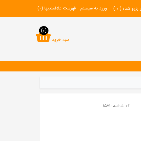
ورود به سیستم
فهرست علاقمندیها
(0)
 رزرو شده (
0
)
(0)
سبد خرید
کد شناسه :
1551