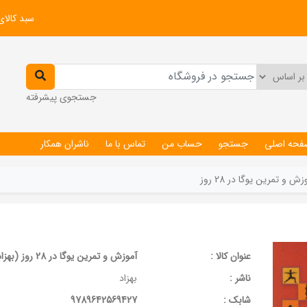
سبد کالای
جستجوی پیشرفته
فحه اصلی
جستجو
حساب من
تماس با ما
ناشران همکار
زش و تمرین یوگا در 28 روز
عنوان کالا :
آموزش و تمرین یوگا در 28 روز (بهزاد)
ناشر :
بهزاد
شابک :
9789642569427