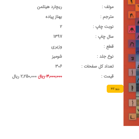
مولف :
ریچارد هیتلمن
مترجم :
بهناز پیاده
نوبت چاپ :
2
سال چاپ :
1397
قطع :
وزیری
نوع جلد :
شومیز
تعداد کل صفحات :
306
قيمت :
3,000,000 ریال
2,250,000 ریال
رزرو کالا