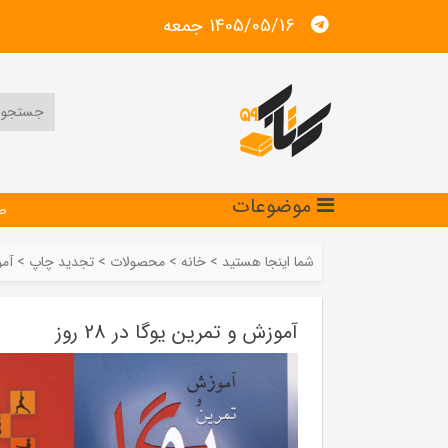
1405/05/16 جمعه
موضوعات
ص
شما اینجا هستید
>
خانه
>
محصولات
>
تجدید چاپ
>
آمو
آموزش و تمرین یوگا در 28 روز