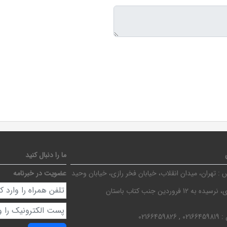
ما را دنبال کنید
 :
تهران، میدان انقلاب، خیابان فخر رازی، خیابان وحید
عضویت در خبرنامه
ده به 12 فروردین جنب کتاب باستان
 :
02166459819 , 02166459826