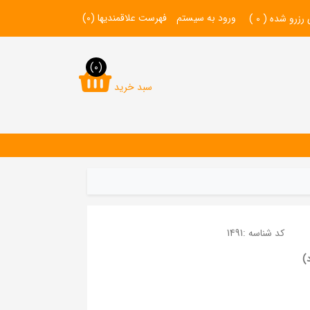
ورود به سیستم
فهرست علاقمندیها
(0)
 رزرو شده (
0
)
(0)
سبد خرید
کد شناسه :
1491