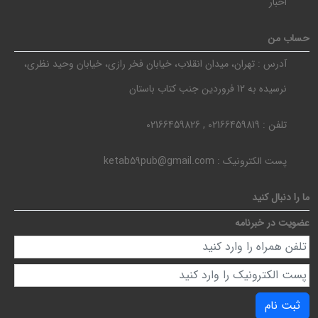
اخبار
حساب من
آدرس :
تهران، میدان انقلاب، خیابان فخر رازی، خیابان وحید نظری،
نرسیده به 12 فروردین جنب کتاب باستان
تلفن :
02166459819 , 02166459826
پست الکترونیک :
ketab59pub@gmail.com
ما را دنبال کنید
عضویت در خبرنامه
ثبت نام