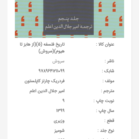
عنوان کالا :
تاریخ فلسفه (5)(از هابز تا
هیوم)(سروش)
ناشر :
سروش
شابک :
9789641211099
مولف :
فردریک چارلز کاپلستون
مترجم :
امیر جلال الدین اعلم
نوبت چاپ :
9
سال چاپ :
1399
قطع :
وزیری
نوع جلد :
شومیز