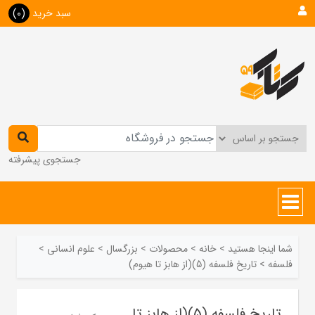
سبد خرید
(0)
جستجوی پیشرفته
شما اینجا هستید
>
خانه
>
محصولات
>
بزرگسال
>
علوم انسانی
>
فلسفه
>
تاریخ فلسفه (5)(از هابز تا هیوم)
تاریخ فلسفه (5)(از هابز تا