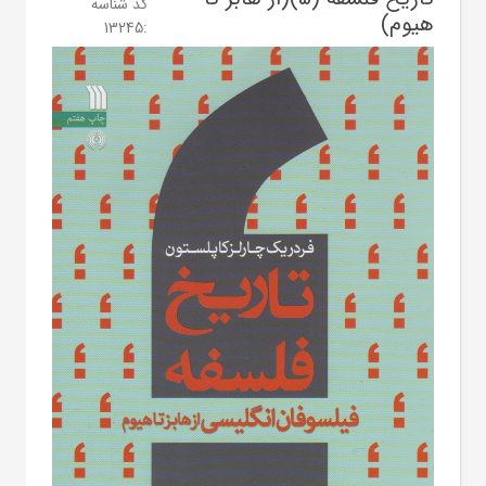
کد شناسه
هیوم)
13245
: