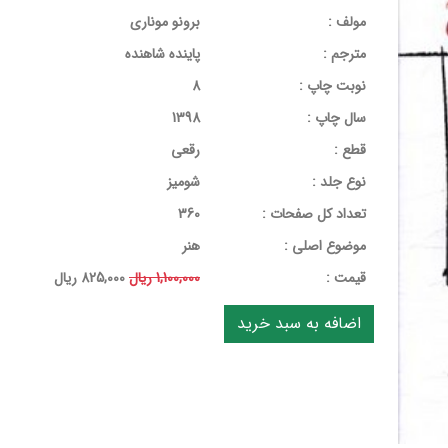
مولف :
برونو موناری
مترجم :
پاینده شاهنده
نوبت چاپ :
8
سال چاپ :
1398
قطع :
رقعی
نوع جلد :
شومیز
تعداد کل صفحات :
360
موضوع اصلی :
هنر
قيمت :
1,100,000 ریال
825,000 ریال