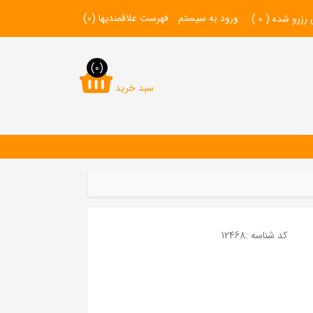
ورود به سیستم
فهرست علاقمندیها
(0)
 رزرو شده (
0
)
(0)
سبد خرید
کد شناسه :
12468