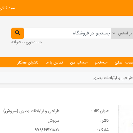
سبد کالای
جستجوی پیشرفته
فحه اصلی
جستجو
حساب من
تماس با ما
ناشران همکار
طراحی و ارتباطات بصری
عنوان کالا :
طراحی و ارتباطات بصری (سروش)
ناشر :
سروش
شابک :
9789641211020