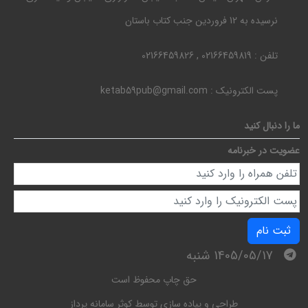
نرسیده به 12 فروردین جنب کتاب باستان
تلفن :
02166459819 , 02166459826
پست الکترونیک :
ketab59pub@gmail.com
ما را دنبال کنید
عضویت در خبرنامه
ثبت نام
1405/05/17 شنبه
حق چاپ محفوظ است
طراحی و پیاده سازی توسط
کوثر سامانه پرداز