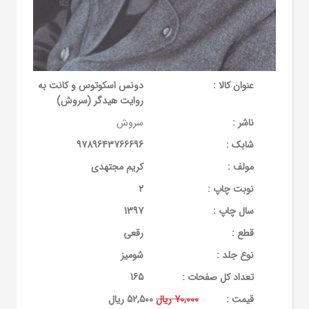
عنوان کالا :
دونس اسکوتوس و کانت به
روایت هیدگر (سروش)
ناشر :
سروش
شابک :
9789643766696
مولف :
کریم مجتهدی
نوبت چاپ :
2
سال چاپ :
1397
قطع :
رقعی
نوع جلد :
شومیز
تعداد کل صفحات :
165
قيمت :
70,000 ریال
52,500 ریال